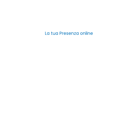
Promuovi la tua attività
Registra Azienda Gratis
La tua Presenza online
Link Utili
Home
Categorie
Negozi del Piemonte
Aziende