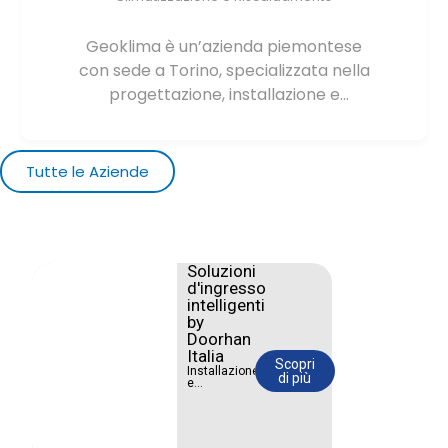
Geoklima è un’azienda piemontese
con sede a Torino, specializzata nella
progettazione, installazione e
manutenzione di impianti di
climatizzazione, riscaldamento e
ventilazione. Opera sia nel settore
Tutte le Aziende
residenziale sia in quello commerciale
e industriale, offrendo soluzioni
personalizzate per migliorare il
comfort degli ambienti e l’efficienza
Soluzioni
energetica degli edifici.
d'ingresso
intelligenti
by
Doorhan
Italia
Scopri
Installazione
di più
e
manutenzione
di portoni
sezionali e
industriali.
Affidabilità