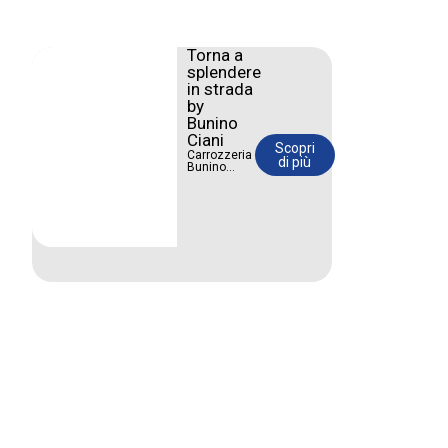
Torna a
splendere
in strada
by
Bunino
Ciani
Scopri
Carrozzeria
di più
Bunino
Ciani:
riparazioni
impeccabili
e cura del
dettaglio.
La tua auto
merita il
massimo.