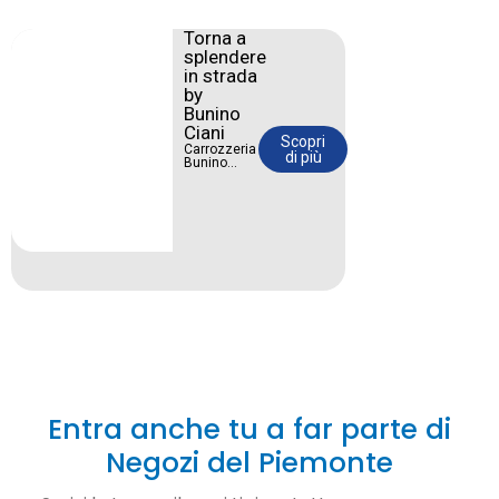
Torna a
splendere
in strada
by
Bunino
Ciani
Scopri
Carrozzeria
di più
Bunino
Ciani:
riparazioni
impeccabili
e cura del
dettaglio.
La tua auto
merita il
massimo.
Entra anche tu a far parte di
Negozi del Piemonte