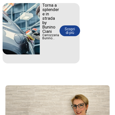
Torna a
splender
e in
strada
by
Bunino
Scopri
Ciani
di più
Carrozzeria
Bunino
Ciani:
riparazioni
impeccabili
e cura del
dettaglio.
La tua auto
merita il
massimo.