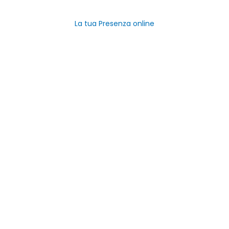
Registra Azienda Gratis
La tua Presenza online
Link Utili
Home
Categorie
Negozi del Piemonte
Aziende
Contatti
Viale M. Gandhi, 3, 10051 Avigliana TO