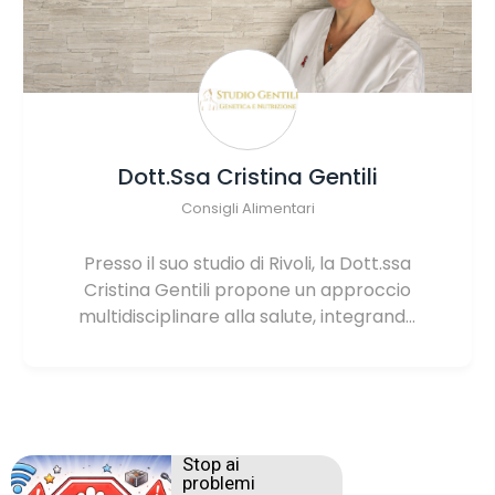
Dott.ssa Cristina Gentili
Consigli Alimentari
Presso il suo studio di Rivoli, la Dott.ssa
Cristina Gentili propone un approccio
multidisciplinare alla salute, integrando
le competenze in Biologia e Genetica
Medica con le più moderne strategie
nutrizionali. La sua metodologia supera
i canoni della dietetica tradizionale,
trasformando il regime alimentare in
Stop ai
un protocollo di prevenzione attiva e di
problemi