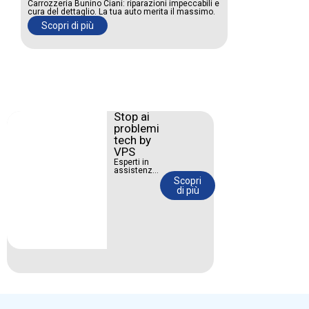
Carrozzeria Bunino Ciani: riparazioni impeccabili e
cura del dettaglio. La tua auto merita il massimo.
Scopri di più
Stop ai
problemi
tech by
VPS
Esperti in
assistenza
IT, web
Scopri
design e
di più
social
media
marketing.
Portiamo la
tua attività
nel futuro.