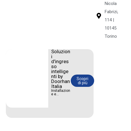
Nicola
Fabrizi,
114 |
10145
Torino
Soluzion
i
d'ingres
so
intellige
nti by
Scopri
Doorhan
di più
Italia
Installazion
e e
manutenzio
ne di
portoni
sezionali e
industriali.
Affidabilità
certificata
Doorhan
Italia.