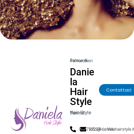
Salone di Parrucchieri
Danie
la
Hair
Contattaci
Style
Hair Style Torino
011752234
info@danielahairstyle.i
Via