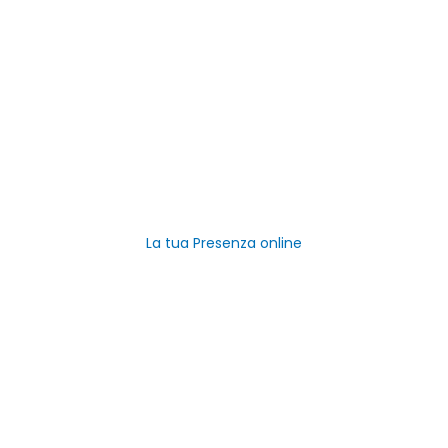
La tua Azienda
Verifica gratuitamente la tua azienda
Promuovi la tua attività
Registra Azienda Gratis
La tua Presenza online
Link Utili
Home
Categorie