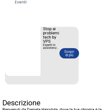
Eventi
Stop ai
problemi
tech by
VPS
Esperti in
assistenza
IT, web
Scopri
design e
di più
social
media
marketing.
Portiamo la
tua attività
nel futuro.
Descrizione
Benvenuti da Daniela Hairstyle, dove la tua chioma è la