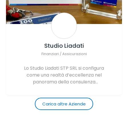
Studio Liadati
Finanziari / Assicurazioni
Lo Studio Liadati STP SRL si configura
come una realtà d’eccellenza nel
panorama della consulenza
professionale torinese. Legalmente
riconosciuta come Società tra
Professionisti e regolarmente iscritta
Carica altre Aziende
all’Ordine dei Consulenti del Lavoro di
Torino (n. 47), la struttura opera sotto
la direzione tecnica del Dott. Andrea