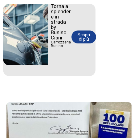
Torna a
splender
e in
strada
by
Bunino
Scopri
Ciani
di più
Carrozzeria
Bunino
Ciani:
riparazioni
impeccabili
e cura del
dettaglio.
La tua auto
merita il
massimo.