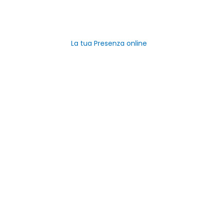
Promuovi la tua attività
Registra Azienda Gratis
La tua Presenza online
Link Utili
Home
Categorie
Negozi del Piemonte
Aziende