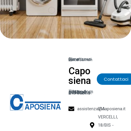
Climatizzazione e Riscaldamento
Capo
siena
Contattaci
Il tuo elettrodomestico è guasto? Interveniamo subito!
assistenza@caposiena.it
VIA
VERCELLI,
18/BIS -