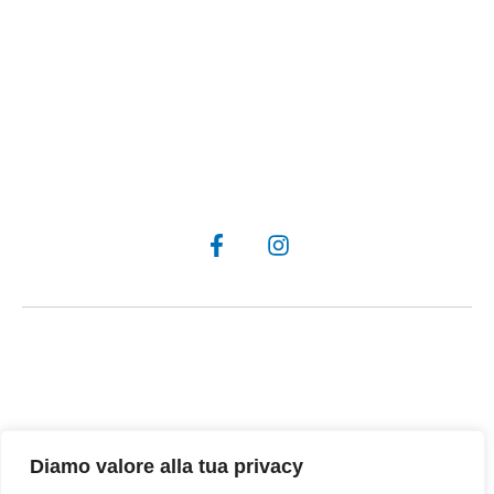
Contatti
Viale M. Gandhi, 3, 10051 Avigliana TO
377 540 2839
info@negozidelpiemonte.eu
© 2026 Negozi del Piemonte ||
Privacy e Cookie Policy
||
Designed by:
VPS
Diamo valore alla tua privacy