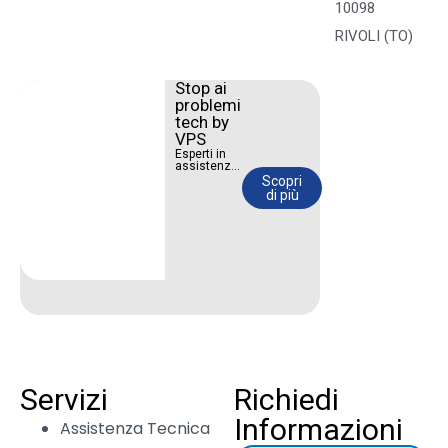
10098
RIVOLI (TO)
Stop ai
problemi
tech by
VPS
Esperti in
assistenza
IT, web
Scopri
design e
di più
social
media
marketing.
Portiamo la
tua attività
nel futuro.
Servizi
Richiedi
Informazioni
Assistenza Tecnica