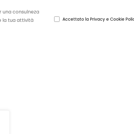
per una consulneza
Accettato la Privacy e Cookie Poli
la tua attività
ua Azienda
Link Utili
a gratuitamente la tua azienda
Home
i la tua attività
Categorie
ra Azienda Gratis
Negozi del Piemonte