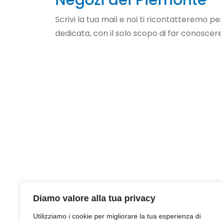
Scrivi la tua mail e noi ti ricontatteremo 
dedicata, con il solo scopo di far conoscere 
Chi Siamo
La t
Negozi del Piemonte
nasce dal
Verific
desiderio di dare voce e visibilità alle
Promuov
Diamo valore alla tua privacy
eccellenze che rendono unica la nostra
Regist
regione. Siamo una vetrina digitale
Utilizziamo i cookie per migliorare la tua esperienza di