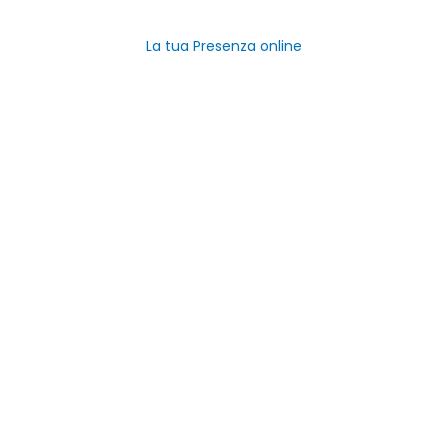
Registra Azienda Gratis
La tua Presenza online
Link Utili
Home
Categorie
Negozi del Piemonte
Aziende
Contatti
Viale M. Gandhi, 3, 10051 Avigliana TO