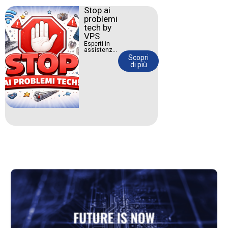
Stop ai
problemi
tech by
VPS
Esperti in
assistenza
IT, web
Scopri
design e
di più
social
media
marketing.
Portiamo la
tua attività
nel futuro.