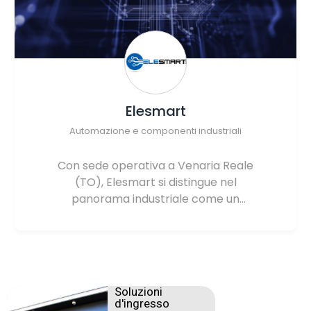
Elesmart
Automazione e componenti industriali
Con sede operativa a Venaria Reale
(TO), Elesmart si distingue nel
panorama industriale come un
partner di alto profilo nella fornitura di
componentistica elettronica ed
elettromeccanica. L’azienda nasce
con una missione precisa: superare il
modello tradizionale della semplice
Soluzioni
rivendita per offrire un servizio
d'ingresso