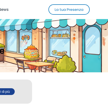
News
La tua Presenza
le
 di più