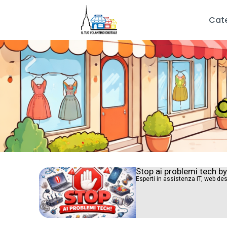
Cat
C
Stop ai problemi tech b
Esperti in assistenza IT, web des